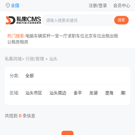
location_on
全国
注册/登录
|
会员中心
|
搜索
热门搜索:
电脑
车辆
奖杯
一室一厅
求职
车位
北京
车位出租
出租
公租房
租房
私集同城
> 行政/管理 > 汕头
分类:
全部
区域:
汕头市区
汕头周边
金平
龙湖
澄海
潮阳
共找到
0
条信息