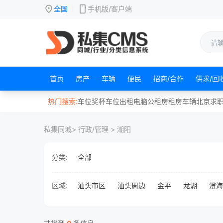
location_on
mobile
全国
手机版/客户端
|
首页
房产
车辆
便民
招商/合作
供求/回
热门搜索:
车位
奖杯
车位出租
电脑
公租房
租房
车辆
北京
求
私集同城
> 行政/管理 > 潮阳
分类:
全部
区域:
汕头市区
汕头周边
金平
龙湖
澄海