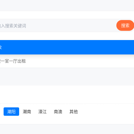
搜索
收
职
一室一厅
出租
潮阳
潮南
濠江
南澳
其他