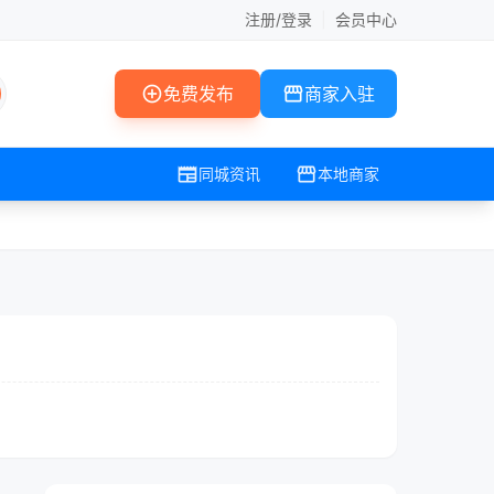
注册/登录
|
会员中心
add_circle
storefront
免费发布
商家入驻
newspaper
storefront
同城资讯
本地商家