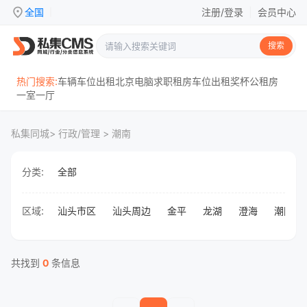
location_on
全国
注册/登录
|
会员中心
|
搜索
热门搜索:
车辆
车位
出租
北京
电脑
求职
租房
车位出租
奖杯
公租房
一室一厅
私集同城
> 行政/管理 > 潮南
分类:
全部
区域:
汕头市区
汕头周边
金平
龙湖
澄海
潮阳
共找到
0
条信息