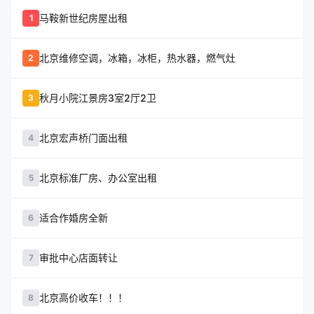
马鞍新世纪房屋出租
1
北京维修空调，冰箱，冰柜，热水器，燃气灶
2
秋月小院江景房3室2厅2卫
3
北京宏声桥门面出租
4
北京标准厂房、办公室出租
5
适合作婚房全新
6
审批中心店面转让
7
北京高价收车！！！
8