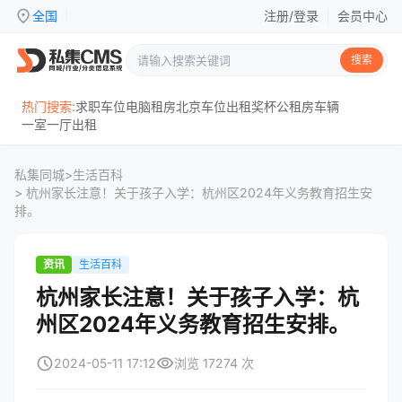
location_on
全国
注册/登录
|
会员中心
|
搜索
热门搜索:
求职
车位
电脑
租房
北京
车位出租
奖杯
公租房
车辆
一室一厅
出租
私集同城
>
生活百科
> 杭州家长注意！关于孩子入学：杭州区2024年义务教育招生安
排。
资讯
生活百科
杭州家长注意！关于孩子入学：杭
州区2024年义务教育招生安排。
schedule
visibility
2024-05-11 17:12
浏览 17274 次