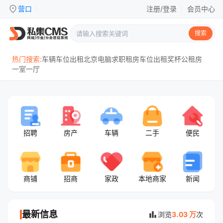
location_on
营口
注册/登录
|
会员中心
|
搜索
热门搜索:
车辆
车位
出租
北京
电脑
求职
租房
车位出租
奖杯
公租房
一室一厅
chevron_left
chevron_right
招聘
房产
车辆
二手
便民
商铺
招商
家政
本地商家
新闻
bar_chart
最新信息
浏览
3.03 万
次