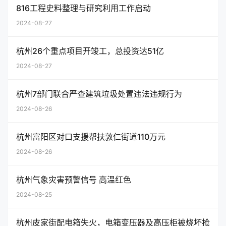
816工程史料整理与研究利用工作启动
2024-08-27
杭州26个重点项目开竣工，总投资达51亿
2024-08-27
杭州7部门联合严查建筑垃圾处置违法违规行为
2024-08-26
杭州富阳区对口支援帮扶敦仁街道110万元
2024-08-26
杭州气象灾害预警信号 高温红色
2024-08-25
杭州皮家街配电箱失火，电箱变压器及高压柜被烧坏抢