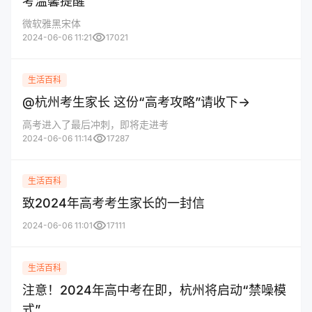
考温馨提醒
微软雅黑宋体
visibility
2024-06-06 11:21
17021
生活百科
@杭州考生家长 这份“高考攻略”请收下→
高考进入了最后冲刺，即将走进考
visibility
2024-06-06 11:14
17287
生活百科
致2024年高考考生家长的一封信
visibility
2024-06-06 11:01
17111
生活百科
注意！2024年高中考在即，杭州将启动“禁噪模
式”