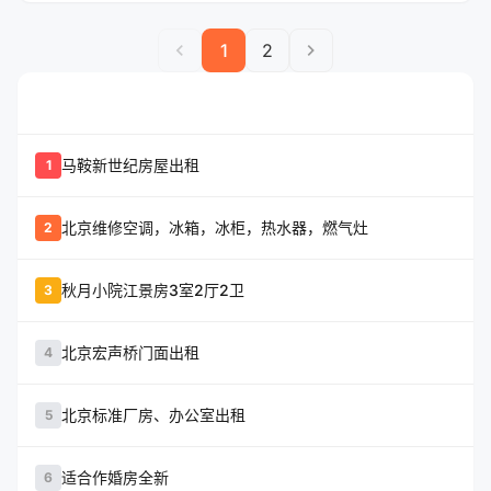
chevron_left
chevron_right
1
2
whatshot
置顶信息
马鞍新世纪房屋出租
1
北京维修空调，冰箱，冰柜，热水器，燃气灶
2
秋月小院江景房3室2厅2卫
3
北京宏声桥门面出租
4
北京标准厂房、办公室出租
5
适合作婚房全新
6