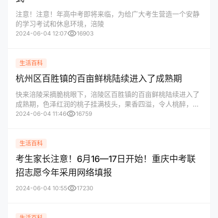
注意！注意！年高中考即将来临，为给广大考生营造一个安静
的学习考试和休息环境，涪陵
visibility
2024-06-04 12:07
16903
生活百科
杭州区百胜镇的百亩鲜桃陆续进入了成熟期
快来涪陵采摘脆桃眼下，涪陵区百胜镇的百亩鲜桃陆续进入了
成熟期，色泽红润的桃子挂满枝头，果香四溢，令人桃醉，许
visibility
多游客特地前来，抢
2024-06-04 11:46
16759
生活百科
考生家长注意！6月16—17日开始！重庆中考联
招志愿今年采用网络填报
visibility
2024-06-04 10:55
17230
生活百科