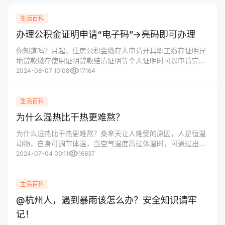
生活百科
办理公积金证明申请“电子码”→亮码即可办理
你知道吗？月起，住房公积金缴存人申请开具职工缴存证明异
地贷款缴存使用证明贷款结清证明等个人证明时可以申请完成
visibility
住房公积金个人业务办理电子码简称电子码
2024-08-07 10:08
17164
生活百科
为什么湿热比干热更难熬？
为什么湿热比干热更难熬？桑拿天让人难受的原因，人是恒温
动物，自身可调节体温，当空气温度高过体温时，可通过出汗
visibility
蒸发来散热降温。但当空气中温度和湿度均过高时，人体通过
2024-07-04 09:11
16837
出汗散热的效率就会变低。
生活百科
@杭州人，遇到暴雨该怎么办？安全知识请牢
记！