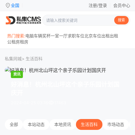
location_on
全国
注册/登录
|
会员中心
|
搜索
热门搜索:
电脑
车辆
奖杯
一室一厅
求职
车位
北京
车位出租
出租
公租房
租房
私集同城
> 生活百科
资讯
好消息！杭州北山坪这个亲子乐园计划国
庆开
visibility
2024-04-25 03:16
17463
全部
本站动态
本地资讯
生活百科
市场动态