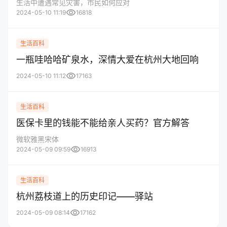
生活中遭遇常见灾害，市民如何应对
visibility
2024-05-10 11:19
16818
生活百科
一瓶哇哈哈矿泉水，深情大爱在杭州大地回响
visibility
2024-05-10 11:12
17163
生活百科
医保卡里的钱能不能给亲人买药？官方解答
微软雅黑宋体
visibility
2024-05-09 09:59
16913
生活百科
杭州荔枝道上的历史印记——驿站
visibility
2024-05-09 08:14
17162