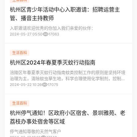
杭州区青少年活动中心入职邀请：招聘运营主
管、播音主持教师
入职邀请欢迎优秀的你加入我们亲爱的伙伴：
visibility
2024-05-27 05:50
17063
生活百科
杭州区2024年春夏季灭蚊行动指南
涪陵区年春夏季灭蚊行动指南蚊类控制工作的原则是坚持环境
治理为主，清除蚊虫孳生地，科学合理使用化学制剂，控制蚊
visibility
密度。
2024-05-22 10:26
17075
生活百科
杭州停气通知！区政府小区宿舍、景圳雅苑、老
荔枝办事处宿舍等区域
停气通知尊敬的天然气客户