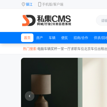
location_on
mobile
镇江
手机版/客户端
|
首页
房产
车辆
便民
招商/合作
供求/回
热门搜索:
电脑
车辆
奖杯
一室一厅
求职
车位
北京
车位出租
chevron_left