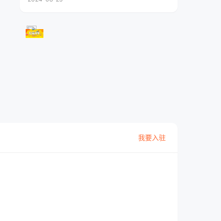
我要入驻
住房城乡建设局
房产交易中心
010-888666
010-888666
投资项目审批科
交通城管审批科
010-888666
010-888666