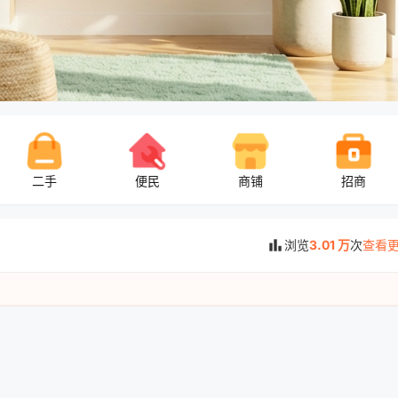
二手
便民
商铺
招商
bar_chart
浏览
3.01 万
次
查看