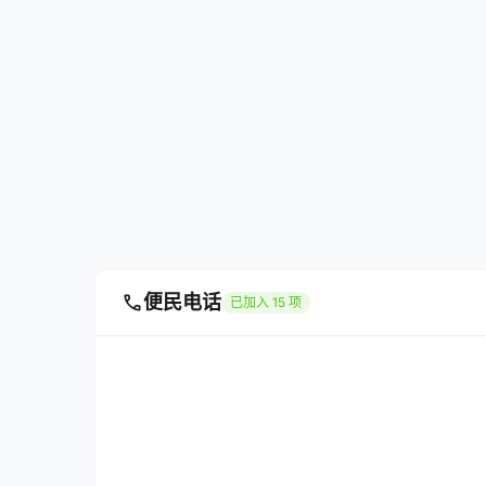
call
便民电话
已加入 15 项
政府投诉热线
自然资源局
010-888666
010-888666
不动产登记中心
社会保险局
010-888666
010-888666