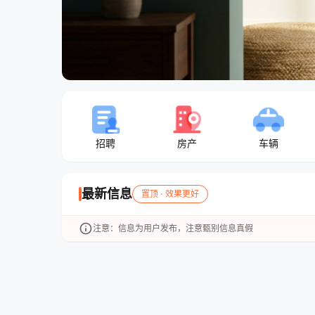
招聘
房产
车辆
最新信息
置顶 · 效果更好
info
注意：信息为用户发布，注意甄别信息真假