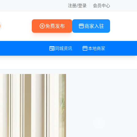
注册/登录
|
会员中心
add_circle
storefront
免费发布
商家入驻
newspaper
storefront
同城资讯
本地商家
chevron_right