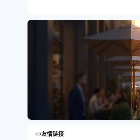
市场准入审批科
涉农事务审批科
010-888666
010-88886666
link
友情链接