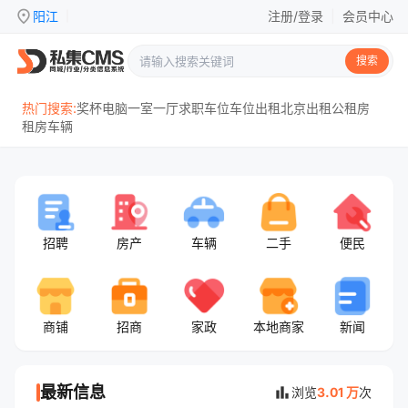
location_on
阳江
注册/登录
|
会员中心
|
搜索
热门搜索:
奖杯
电脑
一室一厅
求职
车位
车位出租
北京
出租
公租房
租房
车辆
chevron_left
chevron_right
招聘
房产
车辆
二手
便民
商铺
招商
家政
本地商家
新闻
bar_chart
最新信息
浏览
3.01 万
次