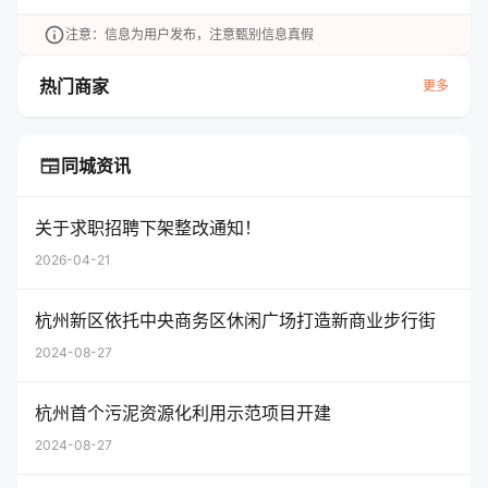
info
注意：信息为用户发布，注意甄别信息真假
热门商家
更多
newspaper
同城资讯
关于求职招聘下架整改通知！
2026-04-21
杭州新区依托中央商务区休闲广场打造新商业步行街
2024-08-27
杭州首个污泥资源化利用示范项目开建
2024-08-27