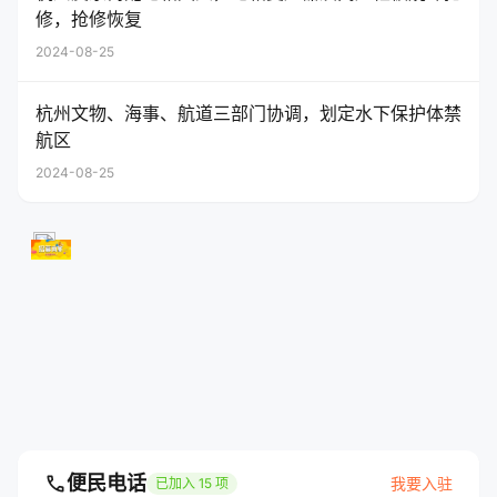
修，抢修恢复
2024-08-25
杭州文物、海事、航道三部门协调，划定水下保护体禁
航区
2024-08-25
call
便民电话
我要入驻
已加入 15 项