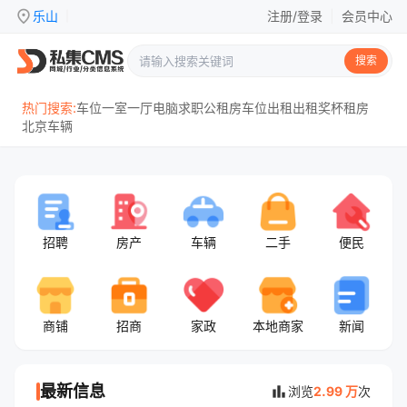
location_on
乐山
注册/登录
|
会员中心
|
搜索
热门搜索:
车位
一室一厅
电脑
求职
公租房
车位出租
出租
奖杯
租房
北京
车辆
chevron_left
chevron_right
招聘
房产
车辆
二手
便民
商铺
招商
家政
本地商家
新闻
bar_chart
最新信息
浏览
2.99 万
次