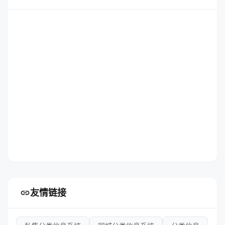
政府投诉热线
自然资源局
烟草局
010-888666
010-888666
010-888666
公安局
住房城乡建设局
房产交易中心
010-888666
010-888666
010-888666
不动产登记中心
社会保险局
医疗保险局
010-888666
010-888666
010-888666
税务局办税大厅
投资项目审批科
交通城管审批科
010-888666
010-888666
010-888666
市场准入审批科
涉农事务审批科
商事登记审批科
010-888666
010-88886666
010-888666
link
友情链接