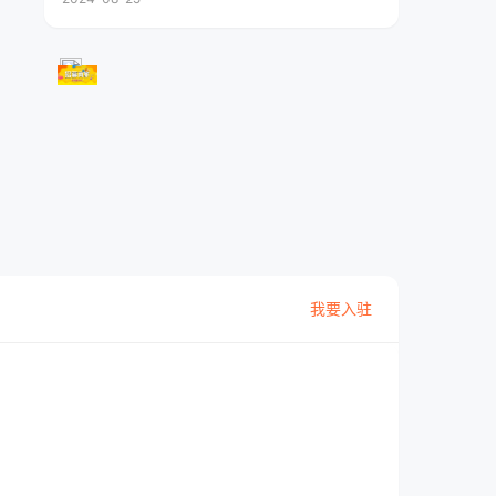
我要入驻
住房城乡建设局
房产交易中心
010-888666
010-888666
投资项目审批科
交通城管审批科
010-888666
010-888666