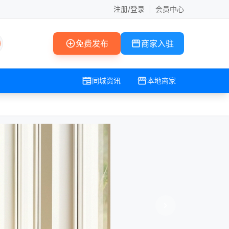
注册/登录
|
会员中心
add_circle
storefront
免费发布
商家入驻
newspaper
storefront
同城资讯
本地商家
chevron_right