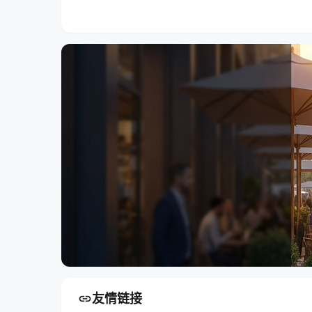
市场准入审批科
涉农事务审批科
010-888666
010-88886666
link
友情链接