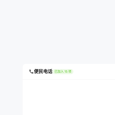
call
便民电话
已加入 15 项
政府投诉热线
自然资源局
010-888666
010-888666
不动产登记中心
社会保险局
010-888666
010-888666