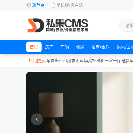
location_on
mobile
葫芦岛
手机版/客户端
|
首页
房产
车辆
便民
招商/合作
供求/回
热门搜索:
车位出租
租房
求职
车辆
奖杯
出租
一室一厅
电脑
chevron_left