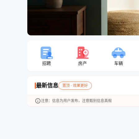
招聘
房产
车辆
最新信息
置顶 · 效果更好
info
注意：信息为用户发布，注意甄别信息真假