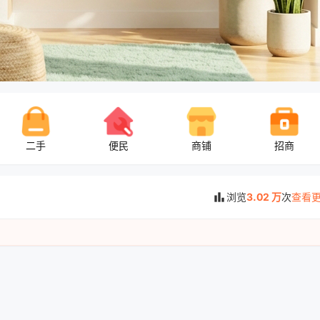
二手
便民
商铺
招商
bar_chart
浏览
3.02 万
次
查看