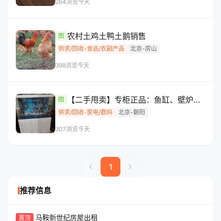
264浏览
今天
农村土鸡土鸭土鹅销售
图
供求/回收-食品/农副产品
北京-房山
398浏览
今天
【二手甩卖】专柜正品：鱼缸、壁炉、
图
小方桌
供求/回收-家电/数码
北京-朝阳
307浏览
今天
chevron_left
chevron_right
1
推荐信息
马鞍新世纪房屋出租
置顶