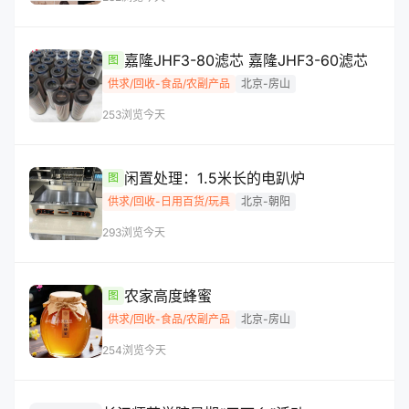
嘉隆JHF3-80滤芯 嘉隆JHF3-60滤芯
图
供求/回收-食品/农副产品
北京-房山
253浏览
今天
闲置处理：1.5米长的电趴炉
图
供求/回收-日用百货/玩具
北京-朝阳
293浏览
今天
农家高度蜂蜜
图
供求/回收-食品/农副产品
北京-房山
254浏览
今天