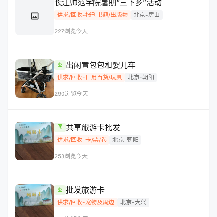
长江师范学院暑期“三下乡”活动
image
供求/回收-报刊书籍/出版物
北京-房山
227浏览
今天
出闲置包包和婴儿车
图
供求/回收-日用百货/玩具
北京-朝阳
290浏览
今天
共享旅游卡批发
图
供求/回收-卡/票/卷
北京-朝阳
258浏览
今天
批发旅游卡
图
供求/回收-宠物及周边
北京-大兴