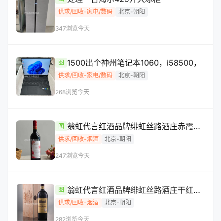
供求/回收-家电/数码
北京-朝阳
347浏览
今天
1500出个神州笔记本1060，i58500，
图
供求/回收-家电/数码
北京-朝阳
268浏览
今天
翁虹代言红酒品牌绯虹丝路酒庄赤霞珠
图
干红葡萄酒750ml
供求/回收-烟酒
北京-朝阳
247浏览
今天
翁虹代言红酒品牌绯虹丝路酒庄干红葡
图
萄酒750ml
供求/回收-烟酒
北京-朝阳
282浏览
今天