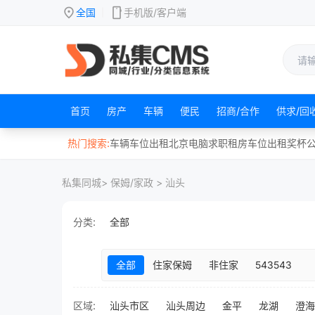
location_on
mobile
全国
手机版/客户端
|
首页
房产
车辆
便民
招商/合作
供求/回
热门搜索:
车辆
车位
出租
北京
电脑
求职
租房
车位出租
奖杯
私集同城
> 保姆/家政 > 汕头
分类:
全部
全部
住家保姆
非住家
543543
区域:
汕头市区
汕头周边
金平
龙湖
澄海