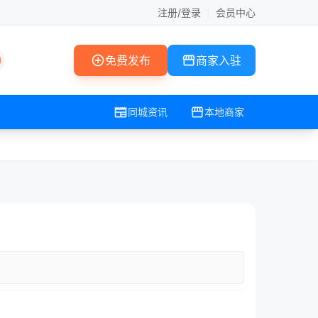
注册/登录
|
会员中心
add_circle
storefront
免费发布
商家入驻
newspaper
storefront
同城资讯
本地商家