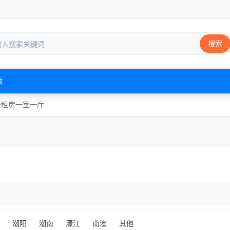
搜索
收
公租房
一室一厅
潮阳
潮南
濠江
南澳
其他