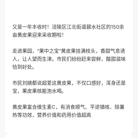
又是一年丰收时！涪陵区江北街道碧水社区的150余
亩黄皮果迎来采收期啦！
走进果园，“果中之宝”黄皮果挂满枝头，香甜气息诱
人，让人望而生津。市民们纷纷赶来尝鲜，酸甜滋味
恰到好处。
市民刘婧都说超爱这黄皮果，不仅口感好，浑身还是
宝，果皮果核能泡水喝。
黄皮果富含维生素C，有消食顺气、平逆镇咳、除暑
热等功效，营养价值和药用价值超高