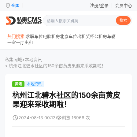
location_on
全国
注册/登录
|
会员中心
|
搜索
热门搜索:
求职
车位
电脑
租房
北京
车位出租
奖杯
公租房
车辆
一室一厅
出租
私集同城
>
本地资讯
> 杭州江北碧水社区的150余亩黄皮果迎来采收期啦！
资讯
本地资讯
杭州江北碧水社区的150余亩黄皮
果迎来采收期啦！
schedule
visibility
2024-08-13 00:13
浏览 16966 次