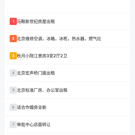
whatshot
置顶信息
马鞍新世纪房屋出租
1
北京维修空调，冰箱，冰柜，热水器，燃气灶
2
秋月小院江景房3室2厅2卫
3
北京宏声桥门面出租
4
北京标准厂房、办公室出租
5
适合作婚房全新
6
审批中心店面转让
7