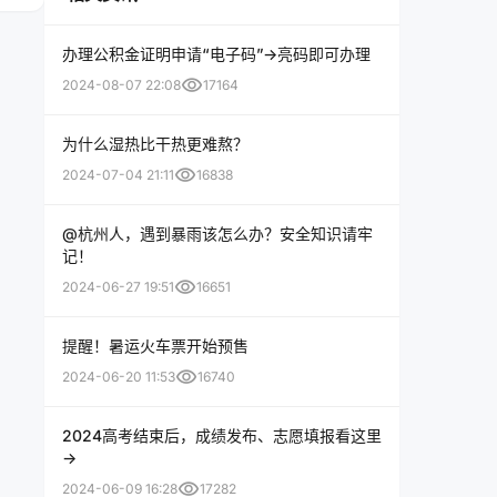
办理公积金证明申请“电子码”→亮码即可办理
visibility
2024-08-07 22:08
17164
为什么湿热比干热更难熬？
visibility
2024-07-04 21:11
16838
@杭州人，遇到暴雨该怎么办？安全知识请牢
记！
visibility
2024-06-27 19:51
16651
提醒！暑运火车票开始预售
visibility
2024-06-20 11:53
16740
2024高考结束后，成绩发布、志愿填报看这里
→
visibility
2024-06-09 16:28
17282