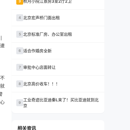
秋月小院江景房3室2厅2卫
3
北京宏声桥门面出租
4
北京标准厂房、办公室出租
5
引
速
适合作婚房全新
6
审批中心店面转让
7
不
北京高价收车！！！
8
就
警
工业奇迹比亚迪秦L来了！买比亚迪就到北
心
9
京
相关资讯