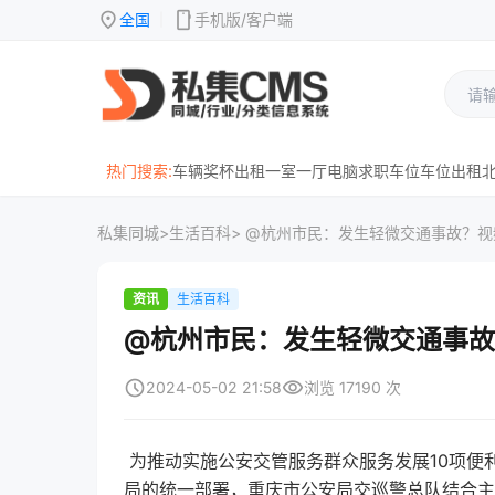
location_on
mobile
全国
手机版/客户端
|
热门搜索:
车辆
奖杯
出租
一室一厅
电脑
求职
车位
车位出租
私集同城
>
生活百科
> @杭州市民：发生轻微交通事故？
资讯
生活百科
@杭州市民：发生轻微交通事故
schedule
visibility
2024-05-02 21:58
浏览 17190 次
为推动实施公安交管服务群众服务发展10项便
局的统一部署，重庆市公安局交巡警总队结合主