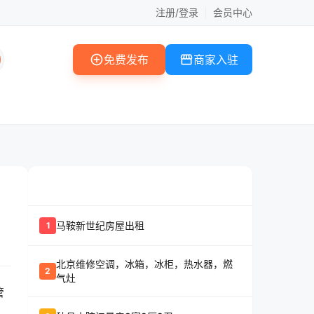
注册/登录
|
会员中心
add_circle
storefront
免费发布
商家入驻
whatshot
置顶信息
马鞍新世纪房屋出租
1
北京维修空调，冰箱，冰柜，热水器，燃
2
气灶
管