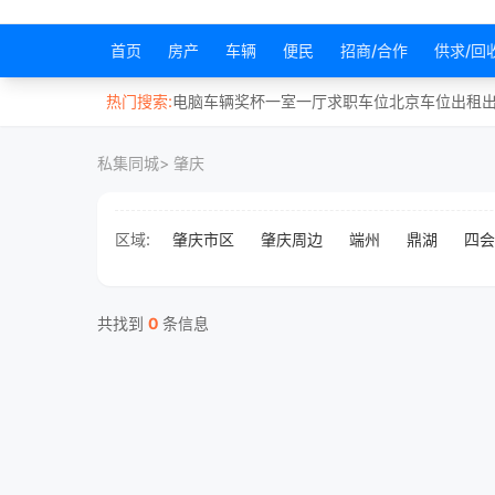
首页
房产
车辆
便民
招商/合作
供求/回
热门搜索:
电脑
车辆
奖杯
一室一厅
求职
车位
北京
车位出租
私集同城
> 肇庆
区域:
肇庆市区
肇庆周边
端州
鼎湖
四会
共找到
0
条信息