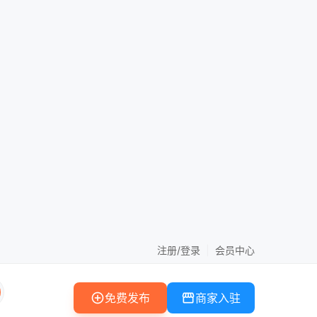
注册/登录
|
会员中心
add_circle
storefront
免费发布
商家入驻