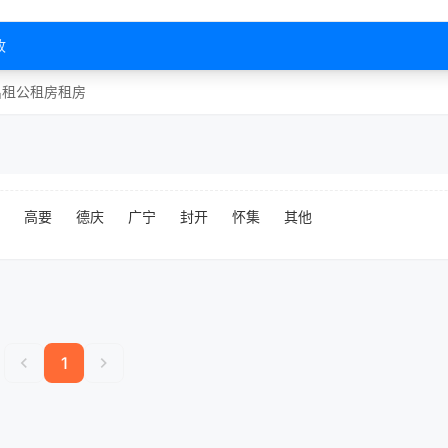
收
出租
公租房
租房
高要
德庆
广宁
封开
怀集
其他
chevron_left
chevron_right
1