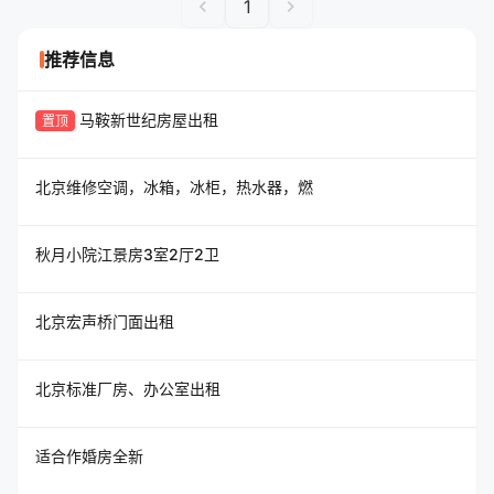
chevron_left
chevron_right
1
推荐信息
马鞍新世纪房屋出租
置顶
北京维修空调，冰箱，冰柜，热水器，燃
秋月小院江景房3室2厅2卫
北京宏声桥门面出租
北京标准厂房、办公室出租
适合作婚房全新