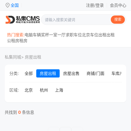
location_on
全国
注册/登录
|
会员中心
|
搜索
热门搜索:
电脑
车辆
奖杯
一室一厅
求职
车位
北京
车位出租
出租
公租房
租房
私集同城
> 房屋出租
分类:
全部
房屋出租
房屋出售
商铺/门面
车库/停车
区域:
北京
杭州
上海
共找到
0
条信息