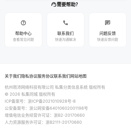
support_agent
需要帮助？
help
phone
chat
帮助中心
联系我们
问题反馈
查看常见问题
快速沟通解决
快速反馈问题
关于我们
隐私协议
服务协议
联系我们
网站地图
杭州雨沛网络科技有限公司 私集分类信息系统 版权所有
© 2026 私集同城 版权所有
ICP备案号：
浙ICP备2021010928号-8
公安备案号：
浙公网安备64010602001198号
增值电信业务经营许可证：浙B2-20170660
人力资源服务许可证：浙B2111-20170660