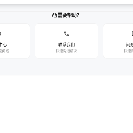
support_agent
需要帮助？
p
phone
中心
联系我们
问
见问题
快速沟通解决
快速