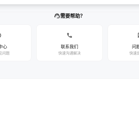
support_agent
需要帮助？
p
phone
中心
联系我们
问
见问题
快速沟通解决
快速