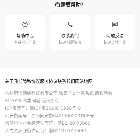
support_agent
需要帮助？
help
phone
chat
帮助中心
联系我们
问题反馈
查看常见问题
快速沟通解决
快速反馈问题
关于我们
隐私协议
服务协议
联系我们
网站地图
杭州雨沛网络科技有限公司 私集分类信息系统 版权所有
© 2026 私集同城 版权所有
ICP备案号：
浙ICP备2021010928号-8
公安备案号：
浙公网安备64010602001198号
增值电信业务经营许可证：浙B2-20170660
人力资源服务许可证：浙B2111-20170660