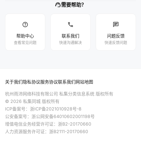
support_agent
需要帮助？
help
phone
chat
帮助中心
联系我们
问题反馈
查看常见问题
快速沟通解决
快速反馈问题
关于我们
隐私协议
服务协议
联系我们
网站地图
杭州雨沛网络科技有限公司 私集分类信息系统 版权所有
© 2026 私集同城 版权所有
ICP备案号：
浙ICP备2021010928号-8
公安备案号：
浙公网安备64010602001198号
增值电信业务经营许可证：浙B2-20170660
人力资源服务许可证：浙B2111-20170660