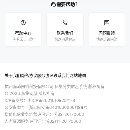
support_agent
需要帮助？
help
phone
chat
帮助中心
联系我们
问题反馈
查看常见问题
快速沟通解决
快速反馈问题
关于我们
隐私协议
服务协议
联系我们
网站地图
杭州雨沛网络科技有限公司 私集分类信息系统 版权所有
© 2026 私集同城 版权所有
ICP备案号：
浙ICP备2021010928号-8
公安备案号：
浙公网安备64010602001198号
增值电信业务经营许可证：浙B2-20170660
人力资源服务许可证：浙B2111-20170660