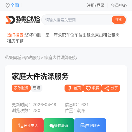
location_on
全国
注册/登录
|
会员中心
|
搜索
热门搜索:
奖杯
电脑
一室一厅
求职
车位
车位出租
北京
出租
公租房
租房
车辆
私集同城
>
家政服务
> 家庭大件洗涤服务
家庭大件洗涤服务
push_pin
favorite_border
share
置顶
收藏
分享
家政服务
朝阳
更新时间：2026-04-18
信息ID：631
浏览次数：280
位置：朝阳
phone
forum
拨打电话
微信联系
在线聊天