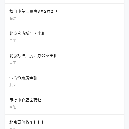
秋月小院江景房3室2厅2卫
海淀
北京宏声桥门面出租
昌平
北京标准厂房、办公室出租
昌平
适合作婚房全新
顺义
审批中心店面转让
朝阳
北京高价收车！！！