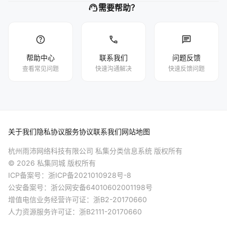
support_agent
需要帮助？
help
phone
chat
帮助中心
联系我们
问题反馈
查看常见问题
快速沟通解决
快速反馈问题
关于我们
隐私协议
服务协议
联系我们
网站地图
杭州雨沛网络科技有限公司 私集分类信息系统 版权所有
© 2026 私集同城 版权所有
ICP备案号：
浙ICP备2021010928号-8
公安备案号：
浙公网安备64010602001198号
增值电信业务经营许可证：浙B2-20170660
人力资源服务许可证：浙B2111-20170660