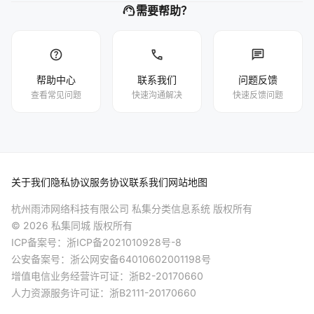
support_agent
需要帮助？
help
phone
chat
帮助中心
联系我们
问题反馈
查看常见问题
快速沟通解决
快速反馈问题
关于我们
隐私协议
服务协议
联系我们
网站地图
杭州雨沛网络科技有限公司 私集分类信息系统 版权所有
© 2026 私集同城 版权所有
ICP备案号：
浙ICP备2021010928号-8
公安备案号：
浙公网安备64010602001198号
增值电信业务经营许可证：浙B2-20170660
人力资源服务许可证：浙B2111-20170660