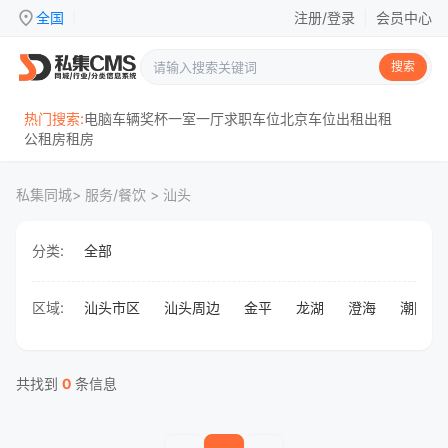
location_on
全国
注册/登录
|
会员中心
|
搜索
热门搜索:
电脑
车辆
奖杯
一室一厅
求职
车位
北京
车位出租
出租
公租房
租房
私集同城
> 服务/餐饮 > 汕头
分类:
全部
区域:
汕头市区
汕头周边
金平
龙湖
澄海
潮阳
共找到
0
条信息