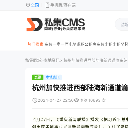
location_on
mobile
全国
手机版/客户端
|
热门搜索:
车位
一室一厅
电脑
求职
公租房
车位出租
出租
奖
私集同城
>
本地资讯
> 杭州加快推进西部陆海新通道渝东
资讯
本地资讯
杭州加快推进西部陆海新通道渝
schedule
visibility
2024-04-27 22:56
浏览 16693 次
4月27日，《重庆新闻联播》播发《把习近平总书
创重庆各项事业发展新局面新气象》，关注了涪