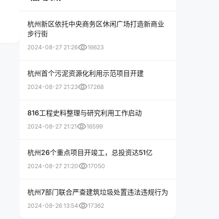
杭州新区依托中央商务区休闲广场打造新商业
步行街
visibility
2024-08-27 21:26
16623
杭州首个污泥资源化利用示范项目开建
visibility
2024-08-27 21:23
17268
816工程史料整理与研究利用工作启动
visibility
2024-08-27 21:21
16599
杭州26个重点项目开竣工，总投资达51亿
visibility
2024-08-27 21:20
17050
杭州7部门联合严查建筑垃圾处置违法违规行为
visibility
2024-08-26 13:54
17362