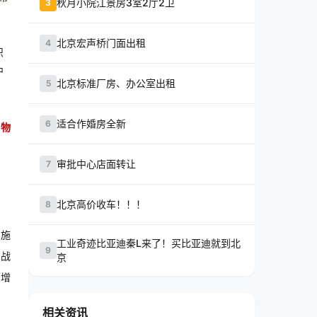
秋月小院江景房3室2厅2卫
3
北京宏声桥门面出租
4
织
中
北京标准厂房、办公室出租
5
适合作婚房全新
6
带物
审批中心店面转让
7
北京高价收车！！！
8
实施
工业奇迹比亚迪秦L来了！买比亚迪就到北
9
的战
京
系增
相关资讯