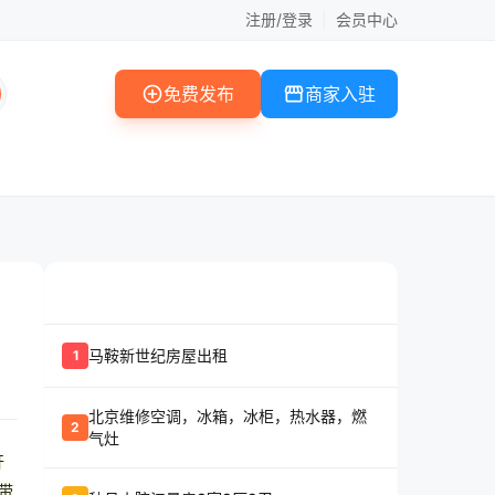
注册/登录
|
会员中心
add_circle
storefront
免费发布
商家入驻
whatshot
置顶信息
马鞍新世纪房屋出租
1
北京维修空调，冰箱，冰柜，热水器，燃
2
气灶
开
带