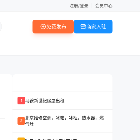
注册/登录
|
会员中心
add_circle
storefront
免费发布
商家入驻
whatshot
置顶信息
马鞍新世纪房屋出租
1
北京维修空调，冰箱，冰柜，热水器，燃
2
气灶