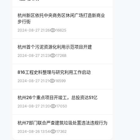
杭州新区依托中央商务区休闲广场打造新商业
步行街
visibility
2024-08-27 21:26
16625
杭州首个污泥资源化利用示范项目开建
visibility
2024-08-27 21:23
17268
816工程史料整理与研究利用工作启动
visibility
2024-08-27 21:21
16599
杭州26个重点项目开竣工，总投资达51亿
visibility
2024-08-27 21:20
17050
杭州7部门联合严查建筑垃圾处置违法违规行为
visibility
2024-08-26 13:54
17362