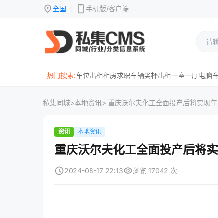
location_on
mobile
全国
手机版/客户端
|
热门搜索:
车位出租
租房
求职
车辆
奖杯
出租
一室一厅
电脑
私集同城
>
本地资讯
> 重庆沃尔夫化工全面投产后将实现年
资讯
本地资讯
重庆沃尔夫化工全面投产后将实
schedule
visibility
2024-08-17 22:13
浏览 17042 次