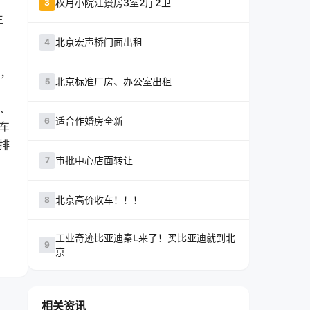
秋月小院江景房3室2厅2卫
3
生
北京宏声桥门面出租
4
，
北京标准厂房、办公室出租
5
、
适合作婚房全新
6
车
排
审批中心店面转让
7
北京高价收车！！！
8
工业奇迹比亚迪秦L来了！买比亚迪就到北
9
京
相关资讯