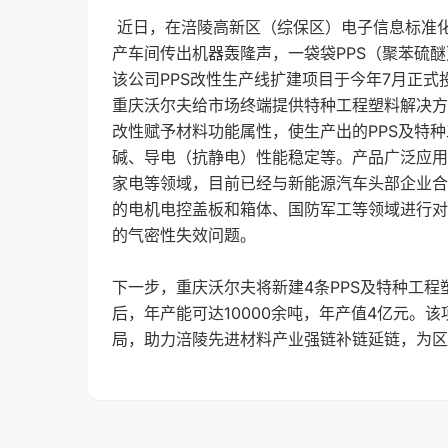
近日，在涪陵高新区（综保区）电子信息标准
产车间传出机器轰隆声，一袋袋PPS（聚苯硫
该公司PPS改性生产线扩建项目于今年7月正式投
重庆沃尔夫给市场终端提供特种工程塑料解决方
改性赋予材料功能属性，使生产出的PPS及特
碱、导电（抗静电）性能稳定等。产品广泛应用
家电等领域，目前已经与新能源汽车头部企业合
的电机电控盖板和箱体、国防军工等领域进行对
的气密性失效问题。
下一步，重庆沃尔夫将新建4条PPS及特种工
后，年产能可达10000余吨，年产值4亿元。
局，助力涪陵先进材料产业强链补链延链，为区