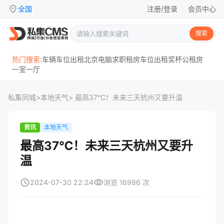
location_on
全国
注册/登录
|
会员中心
|
搜索
热门搜索:
车辆
车位
出租
北京
电脑
求职
租房
车位出租
奖杯
公租房
一室一厅
私集同城
>
本地天气
> 最高37℃！未来三天杭州又要升温
资讯
本地天气
最高37℃！未来三天杭州又要升
温
schedule
visibility
2024-07-30 22:24
浏览 16986 次