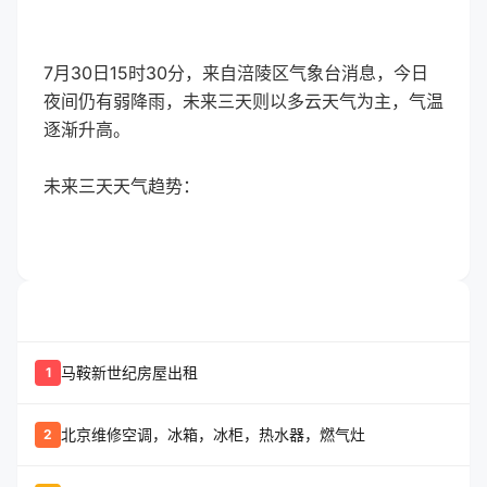
7月30日15时30分，来自涪陵区气象台消息，今日
夜间仍有弱降雨，未来三天则以多云天气为主，气温
逐渐升高。
未来三天天气趋势：
whatshot
置顶信息
马鞍新世纪房屋出租
1
北京维修空调，冰箱，冰柜，热水器，燃气灶
2