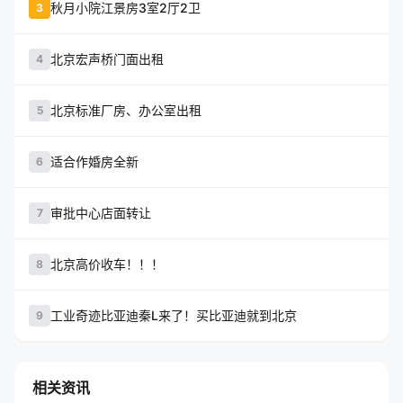
秋月小院江景房3室2厅2卫
3
北京宏声桥门面出租
4
北京标准厂房、办公室出租
5
适合作婚房全新
6
审批中心店面转让
7
北京高价收车！！！
8
工业奇迹比亚迪秦L来了！买比亚迪就到北京
9
相关资讯