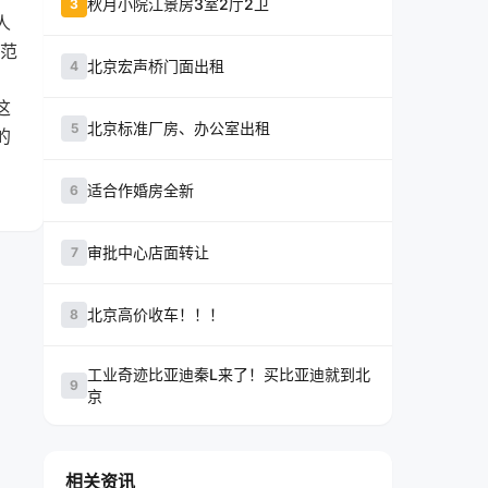
秋月小院江景房3室2厅2卫
3
人
范
北京宏声桥门面出租
4
这
北京标准厂房、办公室出租
5
的
适合作婚房全新
6
审批中心店面转让
7
北京高价收车！！！
8
工业奇迹比亚迪秦L来了！买比亚迪就到北
9
京
相关资讯