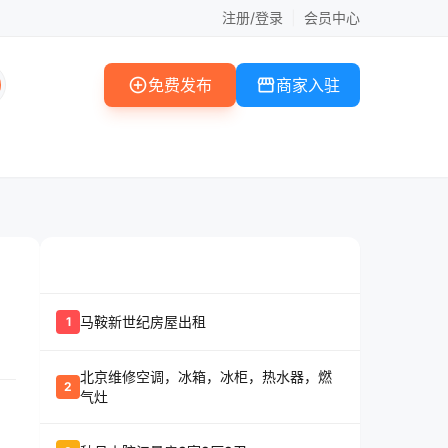
注册/登录
|
会员中心
add_circle
storefront
免费发布
商家入驻
whatshot
置顶信息
马鞍新世纪房屋出租
1
北京维修空调，冰箱，冰柜，热水器，燃
2
气灶