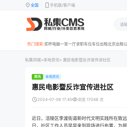
location_on
mobile
全国
手机版/客户端
|
热门搜索:
奖杯
电脑
一室一厅
求职
车位
车位出租
北京
出租
私集同城
>
本地资讯
> 惠民电影暨反诈宣传进社区
资讯
本地资讯
惠民电影暨反诈宣传进社区
schedule
visibility
2024-07-08 17:45
浏览 17048 次
近日，涪陵区李渡街道新时代文明实践所在致远
日，社区工作人员早早来到现场进行布置，为居