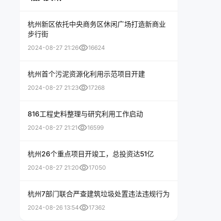
杭州新区依托中央商务区休闲广场打造新商业
步行街
visibility
2024-08-27 21:26
16624
杭州首个污泥资源化利用示范项目开建
visibility
2024-08-27 21:23
17268
816工程史料整理与研究利用工作启动
visibility
2024-08-27 21:21
16599
杭州26个重点项目开竣工，总投资达51亿
visibility
2024-08-27 21:20
17050
杭州7部门联合严查建筑垃圾处置违法违规行为
visibility
2024-08-26 13:54
17362