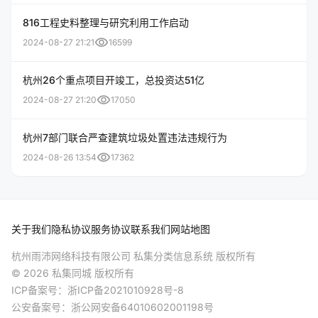
816工程史料整理与研究利用工作启动
visibility
2024-08-27 21:21
16599
杭州26个重点项目开竣工，总投资达51亿
visibility
2024-08-27 21:20
17050
杭州7部门联合严查建筑垃圾处置违法违规行为
visibility
2024-08-26 13:54
17362
关于我们
隐私协议
服务协议
联系我们
网站地图
杭州雨沛网络科技有限公司 私集分类信息系统 版权所有
© 2026 私集同城 版权所有
ICP备案号：
浙ICP备2021010928号-8
公安备案号：
浙公网安备64010602001198号