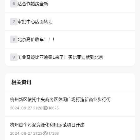
适合作婚房全新
6
审批中心店面转让
7
北京高价收车！！！
8
工业奇迹比亚迪秦L来了！买比亚迪就到北京
9
相关资讯
杭州新区依托中央商务区休闲广场打造新商业步行街
visibility
2024-08-27 21:26
16625
杭州首个污泥资源化利用示范项目开建
visibility
2024-08-27 21:23
17268