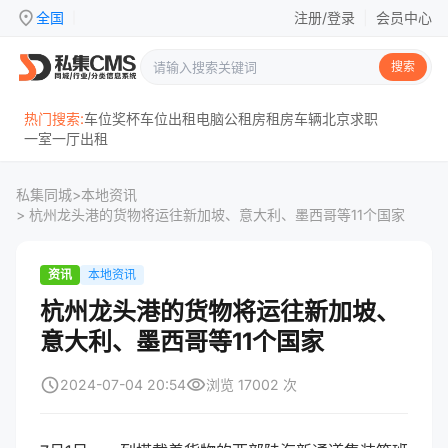
location_on
全国
注册/登录
|
会员中心
|
搜索
热门搜索:
车位
奖杯
车位出租
电脑
公租房
租房
车辆
北京
求职
一室一厅
出租
私集同城
>
本地资讯
> 杭州龙头港的货物将运往新加坡、意大利、墨西哥等11个国家
资讯
本地资讯
杭州龙头港的货物将运往新加坡、
意大利、墨西哥等11个国家
schedule
visibility
2024-07-04 20:54
浏览 17002 次