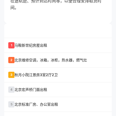
在途轨迹、预计到达时间等，以便合理安排取货时
间。
whatshot
置顶信息
马鞍新世纪房屋出租
1
北京维修空调，冰箱，冰柜，热水器，燃气灶
2
秋月小院江景房3室2厅2卫
3
北京宏声桥门面出租
4
北京标准厂房、办公室出租
5