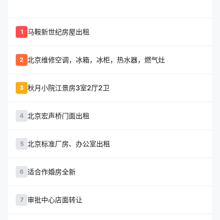
whatshot
置顶信息
马鞍新世纪房屋出租
1
北京维修空调，冰箱，冰柜，热水器，燃气灶
2
秋月小院江景房3室2厅2卫
3
北京宏声桥门面出租
4
北京标准厂房、办公室出租
5
适合作婚房全新
6
审批中心店面转让
7