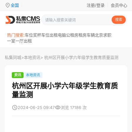
location_on
全国
注册/登录
|
会员中心
|
搜索
热门搜索:
车位
奖杯
车位出租
电脑
公租房
租房
车辆
北京
求职
一室一厅
出租
私集同城
>
本地资讯
> 杭州区开展小学六年级学生教育质量监测
资讯
本地资讯
杭州区开展小学六年级学生教育质
量监测
schedule
visibility
2024-06-25 09:47
浏览 17186 次