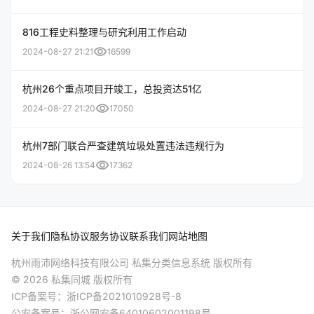
816工程史料整理与研究利用工作启动
visibility
2024-08-27 21:21
16599
杭州26个重点项目开竣工，总投资达51亿
visibility
2024-08-27 21:20
17050
杭州7部门联合严查建筑垃圾处置违法违规行为
visibility
2024-08-26 13:54
17362
关于我们
隐私协议
服务协议
联系我们
网站地图
杭州雨沛网络科技有限公司 私集分类信息系统 版权所有
© 2026 私集同城 版权所有
ICP备案号：
浙ICP备2021010928号-8
公安备案号：
浙公网安备64010602001198号