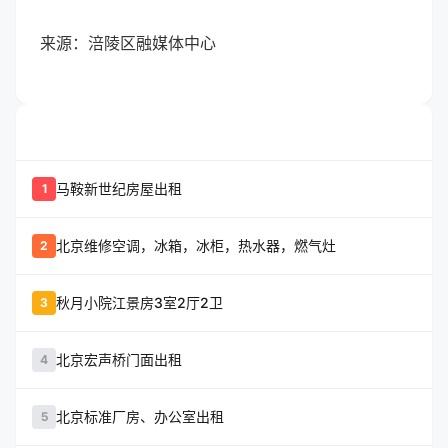
来源：涪陵区融媒体中心
whatshot
置顶信息
马鞍新世纪房屋出租
1
北京维修空调，冰箱，冰柜，热水器，燃气灶
2
秋月小院江景房3室2厅2卫
3
北京宏声桥门面出租
4
北京标准厂房、办公室出租
5