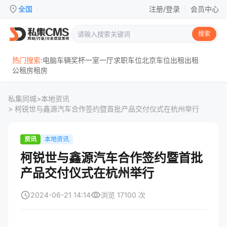
location_on
全国
注册/登录
|
会员中心
|
搜索
热门搜索:
电脑
车辆
奖杯
一室一厅
求职
车位
北京
车位出租
出租
公租房
租房
私集同城
>
本地资讯
> 柯锐世与鑫源汽车合作签约暨首批产品交付仪式在杭州举行
资讯
本地资讯
柯锐世与鑫源汽车合作签约暨首批
产品交付仪式在杭州举行
schedule
visibility
2024-06-21 14:14
浏览 17100 次