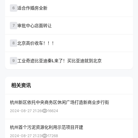
适合作婚房全新
6
审批中心店面转让
7
北京高价收车！！！
8
工业奇迹比亚迪秦L来了！买比亚迪就到北京
9
相关资讯
杭州新区依托中央商务区休闲广场打造新商业步行街
visibility
2024-08-27 21:26
16624
杭州首个污泥资源化利用示范项目开建
visibility
2024-08-27 21:23
17268