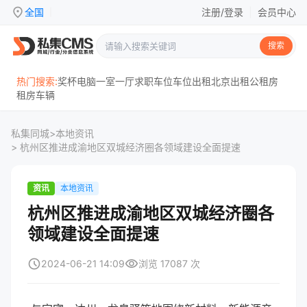
location_on
全国
注册/登录
|
会员中心
|
搜索
热门搜索:
奖杯
电脑
一室一厅
求职
车位
车位出租
北京
出租
公租房
租房
车辆
私集同城
>
本地资讯
> 杭州区推进成渝地区双城经济圈各领域建设全面提速
资讯
本地资讯
杭州区推进成渝地区双城经济圈各
领域建设全面提速
schedule
visibility
2024-06-21 14:09
浏览 17087 次