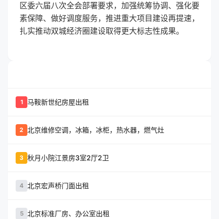
区委六届八次全会部署要求，加强统筹协调、强化要
素保障、做好调度服务，推进重大项目建设再提速，
扎实推动双城经济圈建设取得更大标志性成果。
whatshot
置顶信息
马鞍新世纪房屋出租
1
北京维修空调，冰箱，冰柜，热水器，燃气灶
2
秋月小院江景房3室2厅2卫
3
北京宏声桥门面出租
4
北京标准厂房、办公室出租
5