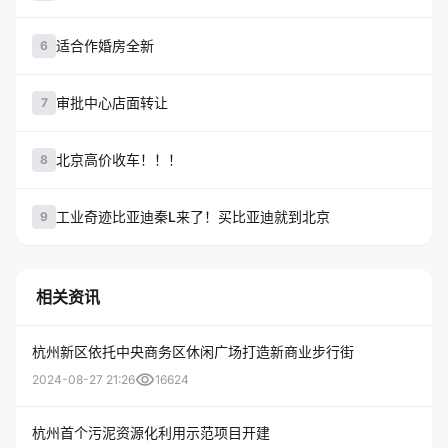
适合作婚房全新
6
审批中心店面转让
7
北京高价收车！！！
8
工业奇迹比亚迪秦L来了！买比亚迪就到北京
9
相关资讯
杭州新区依托中央商务区休闲广场打造新商业步行街
visibility
2024-08-27 21:26
16624
杭州首个污泥资源化利用示范项目开建