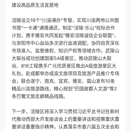
建设高品质生活宜居地
涪陵设立19个“川渝通办”专窗，实现川渝两地公共图
书馆“一卡通”通借通还，制定“涪陵·乐山”校际合作
计划，携手雅安共同发起“雅安涪陵诚信企业联盟”，
与资阳市中心血站多次进行血液调配，协同自贡深化
市场准入、监管维权、知识产权等领域合作。武陵山
大裂谷成功创建国家5A级景区，推动武陵山大裂
谷、816工程携手广元优质景区推出A级旅游景区大
礼包，赴成都举办成渝文旅项目及旅游产品推介专场
会，联合遂宁、南充、宜宾、雅安、眉山发布10条
精品川渝旅游路线，精心规划“巴国故都人文游”等2
条巴蜀文旅走廊精品线路。
下一步，涪陵区将深入学习贯彻习近平总书记在新时
代推动西部大开发座谈会上的重要讲话和视察重庆重
要讲话重要指示精神，认真落实市委六届五次全会和