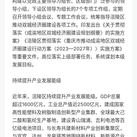
构建以党政主要领导为组长、区级部门广泛参与的领
导小组，下设区领导为组长的7个专项工作组，定期
召开领导小组会议、专题工作会议，统筹指导涪陵区
推动双城经济圈建设各项工作。印发出台《关于贯彻
落实〈成渝地区双城经济圈建设规划纲要〉的实施方
案》《涪陵区贯彻落实〈重庆市推动成渝地区双城经
济圈建设行动方案（2023—2027年）〉实施方案》
等重要文件，高位落实上级部署任务、系统谋划本级
发展目标。
持续提升产业发展能级
近年来，涪陵区持续提升产业发展能级。GDP总量
超过1600亿元，工业总产值近2500亿元，建成国家
高性能塑料及树脂制造创新型产业集群、全球最大己
二酸和氨纶生产基地，建设青山瑞浦、吉利电池等百
亿级电池项目，与长寿共建新材料产业创新集聚区，
与宜宾、达州、龙泉驿等地围绕新材料、新能源产业