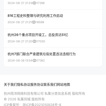
visibility
2024-08-27 21:23
17268
816工程史料整理与研究利用工作启动
visibility
2024-08-27 21:21
16599
杭州26个重点项目开竣工，总投资达51亿
visibility
2024-08-27 21:20
17050
杭州7部门联合严查建筑垃圾处置违法违规行为
visibility
2024-08-26 13:54
17362
关于我们
隐私协议
服务协议
联系我们
网站地图
杭州雨沛网络科技有限公司 私集分类信息系统 版权所有
© 2026 私集同城 版权所有
ICP备案号：
浙ICP备2021010928号-8