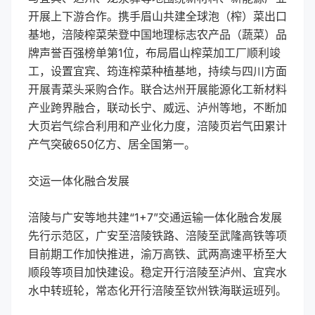
开展上下游合作。携手眉山共建全球泡（榨）菜出口
基地，涪陵榨菜荣登中国地理标志农产品（蔬菜）品
牌声誉百强榜单第1位，布局眉山榨菜加工厂顺利竣
工，设置宜宾、筠连榨菜种植基地，持续与四川方面
开展青菜头采购合作。联合达州开展能源化工新材料
产业跨界融合，联动长宁、威远、泸州等地，不断加
大页岩气综合利用和产业化力度，涪陵页岩气田累计
产气突破650亿方、居全国第一。
交运一体化融合发展
涪陵与广安等地共建“1+7”交通运输一体化融合发展
先行示范区，广安至涪陵铁路、涪陵至武隆高铁等项
目前期工作加快推进，渝万高铁、武两高速平桥至大
顺段等项目加快建设。稳定开行涪陵至泸州、宜宾水
水中转班轮，常态化开行涪陵至钦州铁海联运班列。