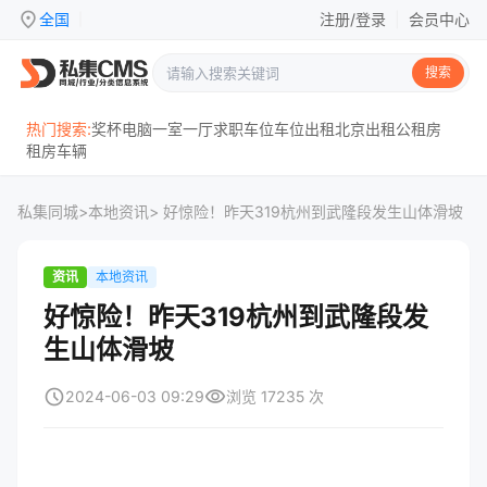
location_on
全国
注册/登录
|
会员中心
|
搜索
热门搜索:
奖杯
电脑
一室一厅
求职
车位
车位出租
北京
出租
公租房
租房
车辆
私集同城
>
本地资讯
> 好惊险！昨天319杭州到武隆段发生山体滑坡
资讯
本地资讯
好惊险！昨天319杭州到武隆段发
生山体滑坡
schedule
visibility
2024-06-03 09:29
浏览 17235 次