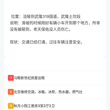
位置：涪陵到武隆319国道，武隆土坎段
说明：滑坡的时候刚好有辆小车开到那个地方，所幸
没有被砸到，老天保佑没人员伤亡。
现状：交通已经打通，过往车辆注意安全。
whatshot
置顶信息
马鞍新世纪房屋出租
1
北京维修空调，冰箱，冰柜，热水器，燃气灶
2
秋月小院江景房3室2厅2卫
3