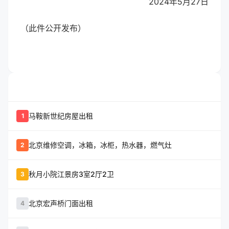
2024年5月27日
（此件公开发布）
whatshot
置顶信息
马鞍新世纪房屋出租
1
北京维修空调，冰箱，冰柜，热水器，燃气灶
2
秋月小院江景房3室2厅2卫
3
北京宏声桥门面出租
4