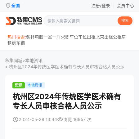
location_on
全国
注册/登录
|
会员中心
|
搜索
热门搜索:
奖杯
电脑
一室一厅
求职
车位
车位出租
北京
出租
公租房
租房
车辆
私集同城
>
本地资讯
> 杭州区2024年传统医学医术确有专长人员审核合格人员公示
资讯
本地资讯
杭州区2024年传统医学医术确有
专长人员审核合格人员公示
schedule
visibility
2024-05-28 13:44
浏览 16957 次