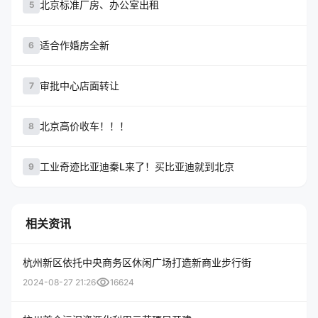
北京标准厂房、办公室出租
5
适合作婚房全新
6
审批中心店面转让
7
北京高价收车！！！
8
工业奇迹比亚迪秦L来了！买比亚迪就到北京
9
相关资讯
杭州新区依托中央商务区休闲广场打造新商业步行街
visibility
2024-08-27 21:26
16624