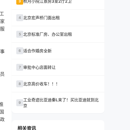
秋月小院江景房3室2厅2卫
3
工
北京宏声桥门面出租
4
家
服
北京标准厂房、办公室出租
5
适合作婚房全新
事
6
审批中心店面转让
7
员
、
北京高价收车！！！
8
工业奇迹比亚迪秦L来了！买比亚迪就到北
9
准
京
国
政
相关资讯