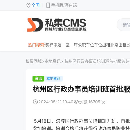
location_on
mobile
全国
手机版/客户端
|
热门搜索:
奖杯
电脑
一室一厅
求职
车位
车位出租
北京
出租
私集同城
>
本地资讯
> 杭州区行政办事员培训班首批服务
资讯
本地资讯
杭州区行政办事员培训班首批服
schedule
visibility
2024-05-21 10:40
浏览 16705 次
5月18日，涪陵区行政办事员培训班开班，首
参加培训。培训合格后将获得行政办事员职业技