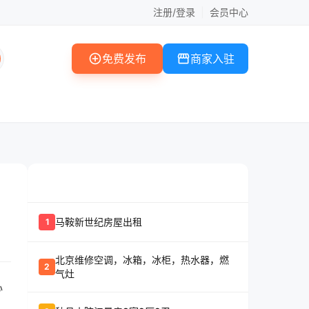
注册/登录
|
会员中心
add_circle
storefront
免费发布
商家入驻
whatshot
置顶信息
马鞍新世纪房屋出租
1
北京维修空调，冰箱，冰柜，热水器，燃
2
气灶
心