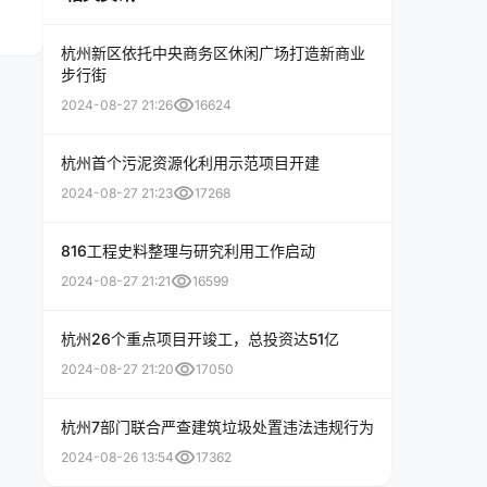
杭州新区依托中央商务区休闲广场打造新商业
步行街
visibility
2024-08-27 21:26
16624
杭州首个污泥资源化利用示范项目开建
visibility
2024-08-27 21:23
17268
816工程史料整理与研究利用工作启动
visibility
2024-08-27 21:21
16599
杭州26个重点项目开竣工，总投资达51亿
visibility
2024-08-27 21:20
17050
杭州7部门联合严查建筑垃圾处置违法违规行为
visibility
2024-08-26 13:54
17362