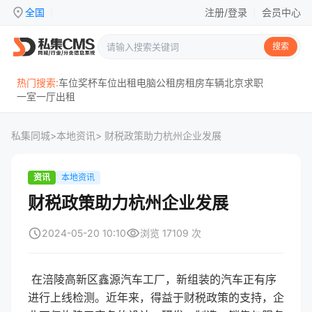
location_on
全国
注册/登录
|
会员中心
|
搜索
热门搜索:
车位
奖杯
车位出租
电脑
公租房
租房
车辆
北京
求职
一室一厅
出租
私集同城
>
本地资讯
> 财税政策助力杭州企业发展
资讯
本地资讯
财税政策助力杭州企业发展
schedule
visibility
2024-05-20 10:10
浏览 17109 次
在涪陵高新区鑫源汽车工厂，新组装的汽车正有序
进行上线检测。近年来，得益于财税政策的支持，企