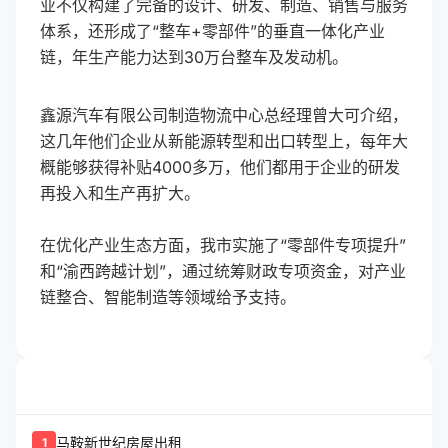
业不仅构建了完备的设计、研发、制造、销售与服务
体系，还形成了“整车+零部件”的垂直一体化产业
链，年生产能力达到30万台整车及发动机。
鑫源汽车有限公司制造物流中心总经理曾大可介绍，
这几年他们企业从新能源转型和出口转型上，每年大
概能够获得补贴4000多万，他们都用于企业的研发
再投入和生产再扩大。
在优化产业生态方面，我市实施了“零部件专项提升”
和“渝西跨越计划”，通过统筹财政专项资金，对产业
链整合、智能制造等领域给予支持。
whatshot
置顶信息
马鞍新世纪房屋出租
1