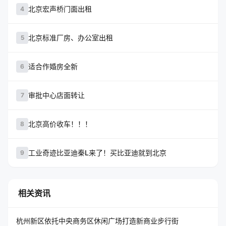
北京宏声桥门面出租
4
北京标准厂房、办公室出租
5
适合作婚房全新
6
审批中心店面转让
7
北京高价收车！！！
8
工业奇迹比亚迪秦L来了！买比亚迪就到北京
9
相关资讯
杭州新区依托中央商务区休闲广场打造新商业步行街