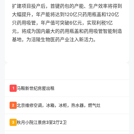
扩建项目投产后，首键药包的产能、生产效率将得到
大幅提升，年产能将达到120亿只药用瓶盖和120亿
只药用吸管，年产值可突破6亿元，实现利税1亿
元，将成为国内最大的药用瓶盖和药用吸管智能制造
基地，为涪陵生物医药产业注入新活力。
whatshot
置顶信息
马鞍新世纪房屋出租
1
北京维修空调，冰箱，冰柜，热水器，燃气灶
2
秋月小院江景房3室2厅2卫
3