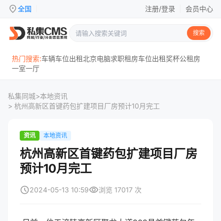
location_on
全国
注册/登录
|
会员中心
|
搜索
热门搜索:
车辆
车位
出租
北京
电脑
求职
租房
车位出租
奖杯
公租房
一室一厅
私集同城
>
本地资讯
> 杭州高新区首键药包扩建项目厂房预计10月完工
资讯
本地资讯
杭州高新区首键药包扩建项目厂房
预计10月完工
schedule
visibility
2024-05-13 10:59
浏览 17017 次