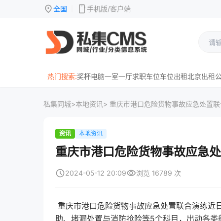
location_on
mobile
全国
手机版/客户端
|
热门搜索:
奖杯
电脑
一室一厅
求职
车位
车位出租
北京
出租
私集同城
>
本地资讯
> 重庆市港口危险货物事故应急处置
资讯
本地资讯
重庆市港口危险货物事故应急处
schedule
visibility
2024-05-12 20:09
浏览 16789 次
重庆市港口危险货物事故应急处置联合演练近
助、堵漏处置与消防抢险等5个科目，出动各类