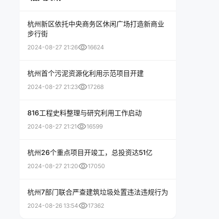
杭州新区依托中央商务区休闲广场打造新商业
步行街
visibility
2024-08-27 21:26
16624
杭州首个污泥资源化利用示范项目开建
visibility
2024-08-27 21:23
17268
816工程史料整理与研究利用工作启动
visibility
2024-08-27 21:21
16599
杭州26个重点项目开竣工，总投资达51亿
visibility
2024-08-27 21:20
17050
杭州7部门联合严查建筑垃圾处置违法违规行为
visibility
2024-08-26 13:54
17362