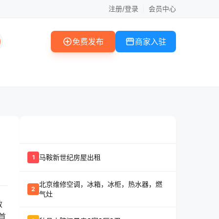
注册/登录
|
会员中心
add_circle
storefront
免费发布
商家入驻
whatshot
置顶信息
马鞍新世纪房屋出租
1
北京维修空调，冰箱，冰柜，热水器，燃
2
气灶
救
首