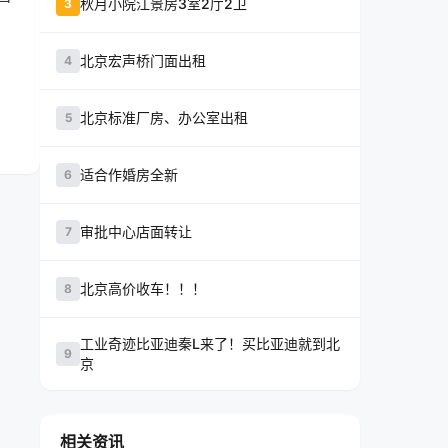
秋月小院江景房3室2厅2卫
3
北京宏声桥门面出租
4
北京标准厂房、办公室出租
5
适合作婚房全新
6
审批中心店面转让
7
北京高价收车！！！
8
工业奇迹比亚迪秦L来了！买比亚迪就到北
9
京
相关资讯