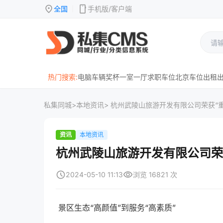
location_on
mobile
全国
手机版/客户端
|
热门搜索:
电脑
车辆
奖杯
一室一厅
求职
车位
北京
车位出租
私集同城
>
本地资讯
> 杭州武陵山旅游开发有限公司荣获“
资讯
本地资讯
杭州武陵山旅游开发有限公司荣
schedule
visibility
2024-05-10 11:13
浏览 16821 次
景区生态“高颜值”到服务“高素质”