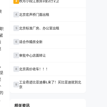
秋月小院江景房3室2厅2卫
3
荣
北京宏声桥门面出租
4
北京标准厂房、办公室出租
职
5
紧
质
适合作婚房全新
6
范
审批中心店面转让
7
，
北京高价收车！！！
8
坚
笑
工业奇迹比亚迪秦L来了！买比亚迪就到北
9
外
京
的
、
相关资讯