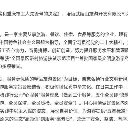
动奖和重庆市工人先锋号的决定》，涪陵武陵山旅游开发有限公司
3月，是一家主要从事旅游、餐饮、住宿、食品等服务的企业，现有
代中国特色社会主义思想为指导，全面学习贯彻党的二十大精神，
员工齐心协力，奋勇拼搏，创新创造，努力提升服务水平和管理
荣获“全国景区带村旅游扶贫示范项目”“首批国家级文明旅游示
30多项荣誉。
良、服务更优质的精品旅游景区”为目标，自觉弘扬行业文明新风
旅游服务宗旨紧密结合，积极传播优秀中华文化。在日常工作中，
极践行公司“心服务”服务理念（做到三个服务、五个全员即“微
导游、全员保洁、全员质检、全员安全”）。用心用情做好景区内
实践中以主人翁的姿态，展现自身价值，为游客提供“五星标准”
原来的生态“高颜值”到服务“高素质”，营造了安全、整洁、有序