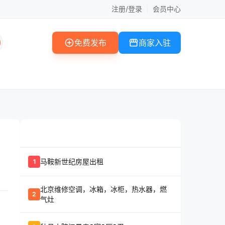
注册/登录
|
会员中心
add_circle
storefront
免费发布
商家入驻
whatshot
置顶信息
马鞍新世纪房屋出租
1
北京维修空调，冰箱，冰柜，热水器，燃
2
气灶