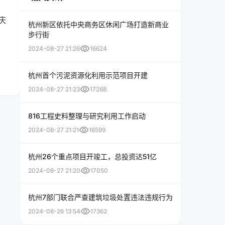
庆
杭州新区依托中央商务区休闲广场打造新商业
步行街
visibility
2024-08-27 21:26
16624
杭州首个污泥资源化利用示范项目开建
visibility
2024-08-27 21:23
17268
816工程史料整理与研究利用工作启动
visibility
2024-08-27 21:21
16599
杭州26个重点项目开竣工，总投资达51亿
visibility
2024-08-27 21:20
17050
杭州7部门联合严查建筑垃圾处置违法违规行为
visibility
2024-08-26 13:54
17362