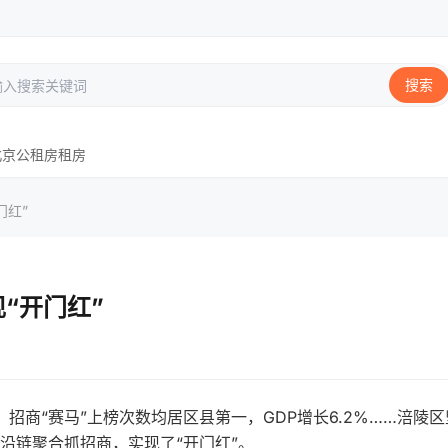
搜索
北京
公租房
租房
门红”
“开门红”
招商“赛马”上榜次数均居区县第一，GDP增长6.2%……涪陵区
沿链聚合抓招商，实现了“开门红”。