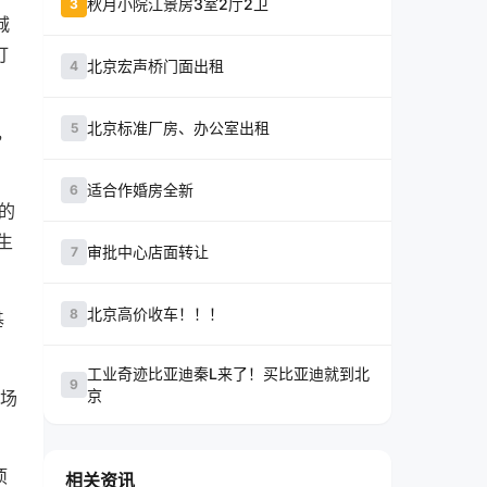
秋月小院江景房3室2厅2卫
3
城
打
北京宏声桥门面出租
4
北京标准厂房、办公室出租
5
，
。
适合作婚房全新
6
的
生
审批中心店面转让
7
北京高价收车！！！
8
基
工业奇迹比亚迪秦L来了！买比亚迪就到北
9
京
场
项
相关资讯