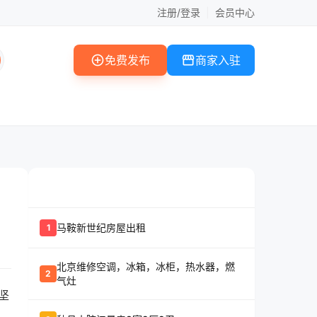
注册/登录
|
会员中心
add_circle
storefront
免费发布
商家入驻
whatshot
置顶信息
马鞍新世纪房屋出租
1
北京维修空调，冰箱，冰柜，热水器，燃
2
气灶
坚