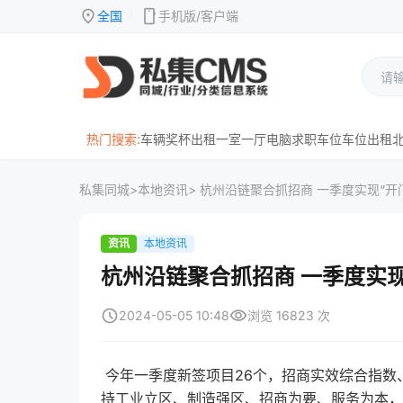
location_on
mobile
全国
手机版/客户端
|
热门搜索:
车辆
奖杯
出租
一室一厅
电脑
求职
车位
车位出租
私集同城
>
本地资讯
> 杭州沿链聚合抓招商 一季度实现“开
资讯
本地资讯
杭州沿链聚合抓招商 一季度实现
schedule
visibility
2024-05-05 10:48
浏览 16823 次
今年一季度新签项目26个，招商实效综合指数、
持工业立区、制造强区、招商为要、服务为本，