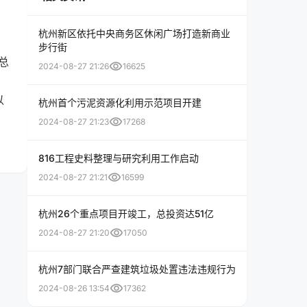
杭州新区依托中央商务区休闲广场打造新商业
步行街
总
visibility
2024-08-27 21:26
16625
；
以
杭州首个污泥资源化利用示范项目开建
visibility
2024-08-27 21:23
17268
816工程史料整理与研究利用工作启动
visibility
2024-08-27 21:21
16599
杭州26个重点项目开竣工，总投资达51亿
visibility
2024-08-27 21:20
17050
杭州7部门联合严查建筑垃圾处置违法违规行为
visibility
2024-08-26 13:54
17362