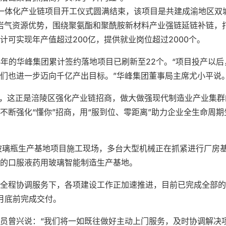
料一体化产业链项目开工仪式圆满结束，该项目是共建成渝地区双
页岩气资源优势，围绕聚氨酯和聚酰胺新材料产业强链延链补链，
可实现年产值超过200亿，提供就业岗位超过2000个。
4年的华峰集团累计签约落地项目已刷新至22个。“项目投产以后
们也进一步迈向千亿产出目标。”华峰集团董事局主席尤小平说
”，这正是涪陵区强化产业链招商，做大做强现代制造业产业集群
不断强化“懂你”招商，用“服到位、零距离”助力企业全生命周期
玻璃瓶生产基地项目施工现场，多台大型机械正在抓紧进行厂房
的口服液药用玻璃智能制造生产基地。
全程协调服务下，各项建设工作正加速推进，目前已完成全部的
月底前完成交付。
员曾兴说：“我们将一如既往做好主动上门服务，及时协调解决